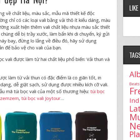
LIKE
ng về chất liệu, màu sắc, mẫu mã thiết kế độc
ng chỉ có các loại vali bằng vải thô ít kiểu dáng, màu
ường xuất hiện thêm vali chất liệu nhựa màu sắc thiết
 chúng dễ bị trầy xước, làm bẩn khi di chuyển, ký gửi
i máy bay, đừng lo lắng về điều đó, hãy sử dụng
ắn để bảo vệ cho vali của bạn.
TAG
ọc vali được làm từ hai chất liệu phổ biến: Vải thun và
Al
ợc làm từ vải thun có đặc điểm là co giãn tốt, in
Beats
 dạng, dễ giặt sạch, sử dụng được nhiều kích cỡ vali.
Fr
u mã túi bọc vali của một số thương hiệu:
túi bọc
li zemzem
,
túi bọc vali Joytour
…
Ind
La
Mu
N
Pl