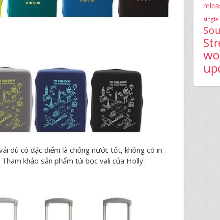
relea
single
Sou
St
wo
up
ải dù có đặc điểm là chống nước tốt, không có in
… Tham khảo sản phẩm túi bọc vali của Holly.