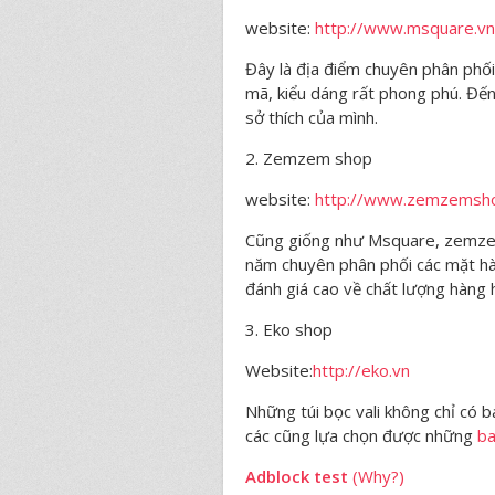
website:
http://www.msquare.vn
Đây là địa điểm chuyên phân phối
mã, kiểu dáng rất phong phú. Đến
sở thích của mình.
2. Zemzem shop
website:
http://www.zemzemsh
Cũng giống như Msquare, zemzem
năm chuyên phân phối các mặt hà
đánh giá cao về chất lượng hàng h
3. Eko shop
Website:
http://eko.vn
Những túi bọc vali không chỉ có
các cũng lựa chọn được những
ba
Adblock test
(Why?)