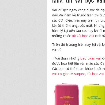
Vali du lịch ngày càng được đa dạ
đáo.Vài năm về trước trên thị trườ
sắc đơn điệu, hiện nay trên thị tr
kế rất thời trang, bắt mắt. Nhưng
hành lý tại bến tàu xe, hay khi đ
những chiếc
túi vải bọc vali
xinh x
Trên thị trường hiện nay túi vải b
vải dù
+ Vải thun: những
bao trùm vali
đư
được họa tiết lên vải, màu sắc đa
Các bạn có thể tham khảo 1 số mẫ
vali co giãn M.suqare
,
túi bọc va