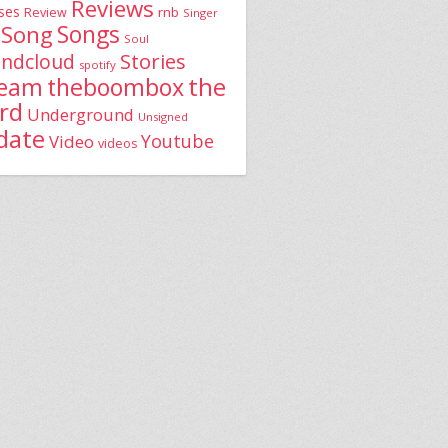
Reviews
ses
rnb
Review
Singer
Song
Songs
Soul
Stories
ndcloud
spotify
the
theboombox
ream
rd
Underground
Unsigned
date
Youtube
Video
videos