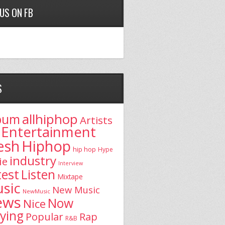
 US ON FB
S
allhiphop
bum
Artists
Entertainment
esh
Hiphop
hip hop
Hype
industry
ie
Interview
test
Listen
Mixtape
sic
New Music
NewMusic
ews
Now
Nice
aying
Popular
Rap
R&B