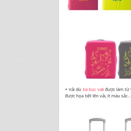
+ Vải dù:
túi bọc vali
được làm từ v
được họa tiết lên vải, ít màu sắc