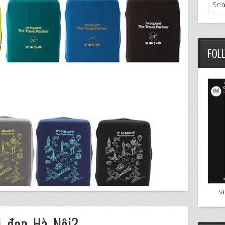
FOL
V
li đẹp Hà Nội?